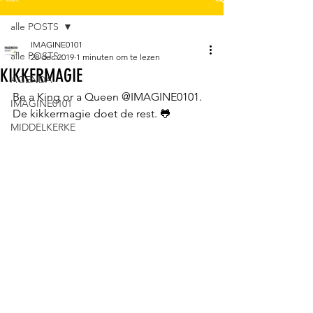
alle POSTS
IMAGINE0101
alle POSTS
28 dec 2019
1 minuten om te lezen
KIKKERMAGIE
AGENDA
Be a King or a Queen @IMAGINE0101.
IMAGINE0101
De kikkermagie doet de rest. 🐸
MIDDELKERKE