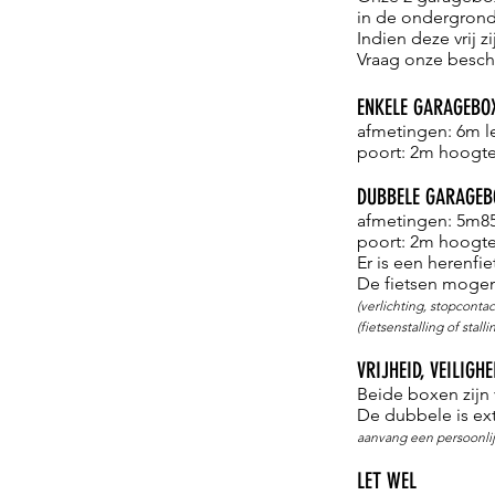
in de ondergrond
Indien deze vrij
Vraag onze besch
ENKELE GARAGEBO
afmetingen: 6m l
poort: 2m hoogte
DUBBELE GARAGEB
afmetingen: 5m85
poort: 2m hoogte
Er is een herenf
De fietsen mogen 
(verlichting, stopconta
(fietsenstalling of sta
VRIJHEID, VEILIG
Beide boxen zijn 
De dubbele is ext
aanvang een persoonlij
LET WEL