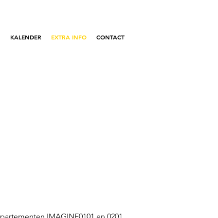
N
KALENDER
EXTRA INFO
CONTACT
appartementen IMAGINE0101 en 0201