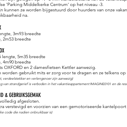
se 'Parking Middelkerke Centrum' op het niveau -3.
 zijn kunnen ze worden bijgestuurd door huurders van onze vak
ikbaarheid na.
X
engte, 3m93 breedte
, 2m53 breedte
OX
 lengte, 5m35 breedte
, 4m90 breedte
iets OXFORD en 2 damesfietsen Kettler aanwezig.
worden gebruikt mits er zorg voor te dragen en ze telkens op 
ct, verdeelstekker en verlengsnoer zijn aanwezig
)
lling van strandgerief is verboden in het vakantieappartement
IMAGINE0101
en de res
HEID & GEBRUIKSGEMAK
volledig afgesloten.
ra verstevigd en
voorzien van een gemotoriseerde kantelpoort
ke code die nadien onbruikbaar is)