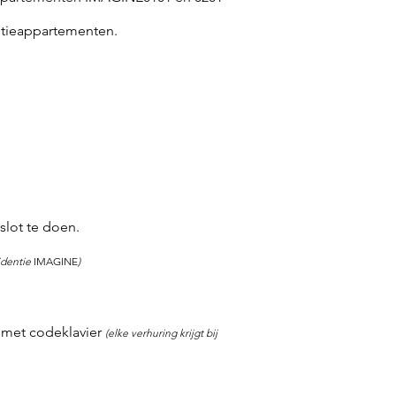
antieappartementen.
slot te doen.
identie
IMAGINE
)
 met codeklavier
(
elke verhuring krijgt bij