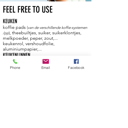
FEEL FREE TO USE
KEUKEN
koffie pads
(
van de verschillende koffie-systemen
, theebuiltjes, suiker, suikerklontjes,
/pp
)
melkpoeder, peper, zout,...
keukenrol, vershoudfolie,
aluminiumpapier,...
KEUKENLINNEN
linnen keukenhanddoeken, synthetische
zwarte horeca glazen-handdoeken,
Phone
Email
Facebook
katoenen handen-handdoekjes,
schotelvodden, nieuw schuursponsje,
vaatwastabletten
BERGING
porties wasmiddel,
paar nitrilhandschoenen, reserve
vuilniszakjes
INKOMHAL
strand/boodschappentas, EHBO-box,
VOOR DE SFEER