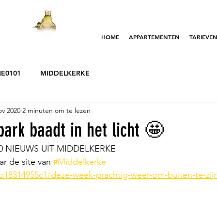
HOME
APPARTEMENTEN
TARIEVE
NE0101
MIDDELKERKE
ov 2020
2 minuten om te lezen
ark baadt in het licht 🤩
20 NIEUWS UIT MIDDELKERKE
ar de site van 
#Middelkerke
eb18314955c1/deze-week-prachtig-weer-om-buiten-te-zij