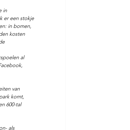
 in 
k er een stokje 
pen: in bomen, 
den kosten 
de 
rspoelen al 
Facebook, 
eiten van 
 park komt, 
n 600-tal 
on- als 