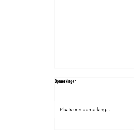
Opmerkingen
Plaats een opmerking...
ANPR-camera’s vervangen slagbomen op
Zeedijk