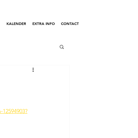
N
KALENDER
EXTRA INFO
CONTACT
n-12594903?