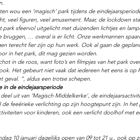
n.
en wou een ‘magisch’ park tijdens de eindejaarsperiode
cht, veel figuren, veel amusement. Maar, de lockdown sta
t park sfeervol uitgelicht met duizenden lichtjes en lam
e bruggen, … overal is er licht. Onze werkmannen spaar
n terecht fier zijn op hun werk. Ook al gaan de geplan
or in het park, dit mag gezien worden.
schot in de roos, want foto’s en filmpjes van het park ove
ok. Het gebeurt niet vaak dat iedereen het eens is op 
t geval. ”, aldus een trotse schepen.
 in de eindejaarsperiode
deel uit van ‘Magisch Middelkerke’, de eindejaarsactivit
de feeërieke verlichting op zijn hoogtepunt zijn. In het
tiviteiten voor kinderen, ook een verlicht doolhof met ee
ndag 10 januari dagelijks open van 09 tot 21 u., ook op z