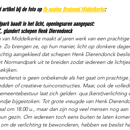
 artikel bij de foto op 
fb-pagine Bruisend Middelkerke
:
rk baadt in het licht, openingsuren aangepast: 
, glundert schepen Henk Dierendonck
an Middelkerke maakt al jaren werk van een prachtige v
. Zo brengen ze, op hun manier, licht op donkere dagen.
achtig aangekleed dat schepen Henk Dierendonck beslis
 Normandpark uit te breiden zodat iedereen de lichtjes 
kijken.
endienst is geen onbekende als het gaat om prachtige 
dden of creatieve tuinconstructies. Maar, ook de volledi
eentebestuur laat zich gelden: qua (kerst)verlichting 
ndje bijgestoken. Tot grote vreugde van Henk Dierendo
aal om 18.00 u., maar dan zijn nog veel mensen nog aan h
hun gezin. Om iedereen toch eens buiten te laten komen
om de verlichting te bewonderen, hebben we beslist het