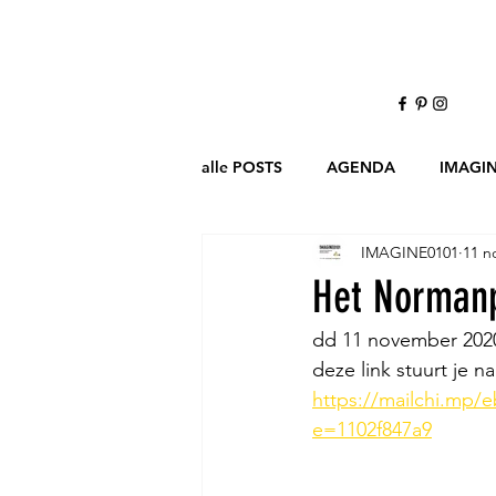
alle POSTS
AGENDA
IMAGI
IMAGINE0101
11 n
Het Normanp
dd 11 november 20
deze link stuurt je na
https://mailchi.mp/
e=1102f847a9