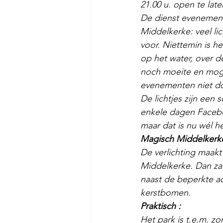
21.00 u. open te late
De dienst evenement
Middelkerke: veel li
voor. Niettemin is he
op het water, over d
noch moeite en moge
evenementen niet do
De lichtjes zijn een 
enkele dagen Facebo
maar dat is nu wél he
Magisch Middelkerke
De verlichting maakt 
Middelkerke. Dan zal 
naast de beperkte ac
kerstbomen.
Praktisch :
Het park is t.e.m. zo