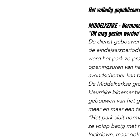
Het volledig gepubliceerd
MIDDELKERKE - Normandpa
"Dit mag gezien worden"
De dienst gebouwen v
de eindejaarsperiode
werd het park zo pr
openingsuren van het
avondschemer kan be
De Middelkerkse gro
kleurrijke bloemenbe
gebouwen van het gem
meer en meer een ta
“Het park sluit norm
ze volop bezig met 
lockdown, maar ook 